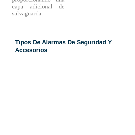
capa adicional de
salvaguarda.
Tipos De Alarmas De Seguridad Y
Accesorios
Alarma
Alarma
Alarma
Reside
Comun
Contra
ncial
itaria
Incendi
os