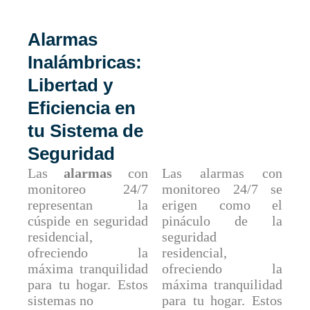
Alarmas
Alarmas con
Inalámbricas:
Monitoreo
Libertad y
24/7: La
Eficiencia en
Máxima
tu Sistema de
Tranquilidad
Seguridad
para tu Hogar
Las
alarmas
con
Las alarmas con
monitoreo 24/7
monitoreo 24/7 se
representan la
erigen como el
cúspide en seguridad
pináculo de la
residencial,
seguridad
ofreciendo la
residencial,
máxima tranquilidad
ofreciendo la
para tu hogar. Estos
máxima tranquilidad
sistemas no
para tu hogar. Estos