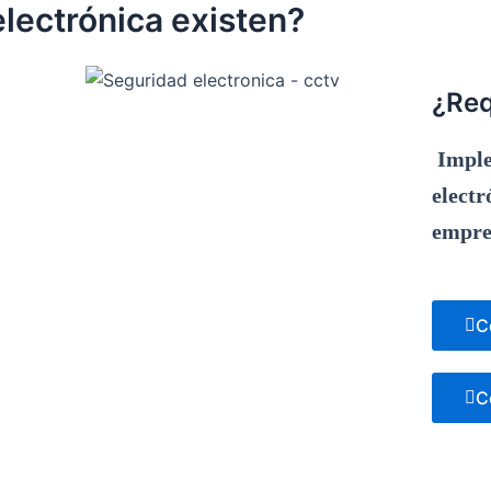
lectrónica existen?
¿Req
Imple
electr
empre
C
C