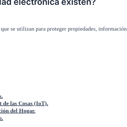
ad electrónica existen?
a que
se utilizan para proteger propiedades, informació
s.
 de las Cosas (IoT).
ión del Hogar.
o.