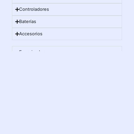
Controladores
Baterías
Accesorios
Energizadores
Energizador Fort
Energizador Hagroy
Baterías
Accesorios