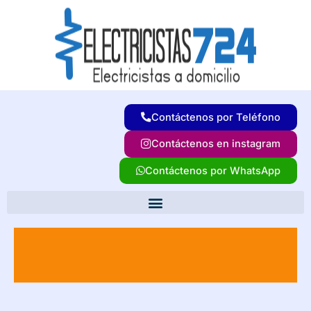
Ir
al
contenido
Contáctenos por Teléfono
Contáctenos en instagram
Contáctenos por WhatsApp