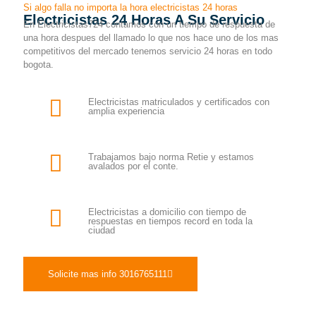
Si algo falla no importa la hora electricistas 24 horas
Electricistas 24 Horas A Su Servicio
En Electricistas724 contamos con un tiempo de respuesta de
una hora despues del llamado lo que nos hace uno de los mas
competitivos del mercado tenemos servicio 24 horas en todo
bogota.
Electricistas matriculados y certificados con
amplia experiencia
Trabajamos bajo norma Retie y estamos
avalados por el conte.
Electricistas a domicilio con tiempo de
respuestas en tiempos record en toda la
ciudad
Solicite mas info 3016765111