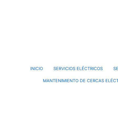
Ir
al
contenido
INICIO
SERVICIOS ELÉCTRICOS
S
MANTENIMIENTO DE CERCAS ELÉC