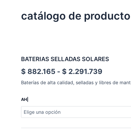
catálogo de producto
BATERIAS SELLADAS SOLARES
Rango
$
882.165
-
$
2.291.739
de
Baterías de alta calidad, selladas y libres de man
precios:
BATERIAS
AH|
SELLADAS
desde
SOLARES
cantidad
$ 882.1
hasta